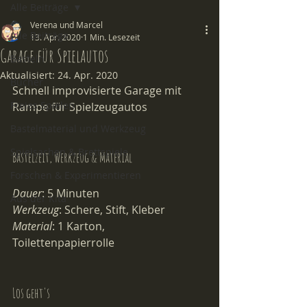
Alle Beiträge
Verena und Marcel
Alle Beiträge
13. Apr. 2020
1 Min. Lesezeit
Garage für Spielautos
Basteln
Aktualisiert:
24. Apr. 2020
Bücher
Schnell improvisierte Garage 
mit 
Freies Spielen
Rampe
 für Spielzeugautos 
Bastelmaterial und Werkzeug
Spielsachen & Brettspiele
Bastelzeit, Werkzeug & Material
Forschen & Experimentieren
Dauer
: 5 Minuten 
Aus der Kita
Werkzeug
: Schere, Stift, Kleber
Material
: 1 Karton, 
Toilettenpapierrolle
Los geht's