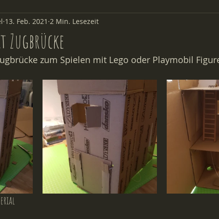
l
13. Feb. 2021
2 Min. Lesezeit
Aus der Kita
t Zugbrücke
Zugbrücke zum Spielen mit Lego oder Playmobil Figur
erial