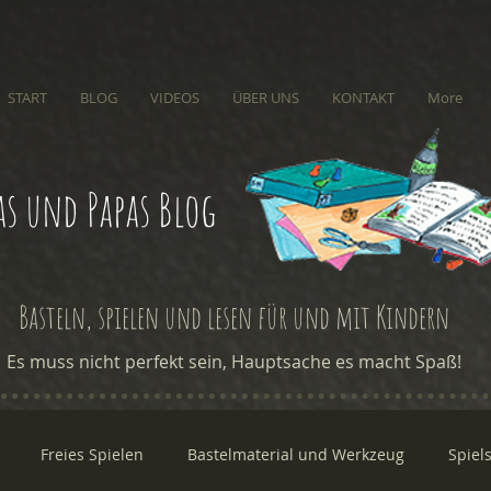
START
BLOG
VIDEOS
ÜBER UNS
KONTAKT
More
s und Papas Blog
Basteln, spielen und lesen für und mit Kindern
Es muss nicht perfekt sein, Hauptsache es macht Spaß!
Freies Spielen
Bastelmaterial und Werkzeug
Spiel