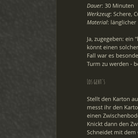
Dauer
: 30 Minuten
Werkzeug
: Schere, 
Material
: längliche
Ja, zugegeben: ein "
könnt einen solche
Fall war es besond
Turm zu werden - be
Los geht's
Stellt den Karton a
messt ihr den Karto
einen Zwischenbode
Knickt dann den Zw
Schneidet mit dem C