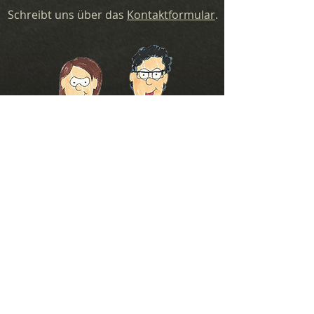
Schreibt uns über das
Kontaktformular
.
Wir mögen
Basteln
Zeichnen
Fotografieren
Gitarre
Brettspiele
Kochen
Pen & Paper
Mittelalter
Nähen
Sci-Fi
Programmieren
Katzen
Geige
Spielen
© 2020 by Verena und Marcel Dütscher