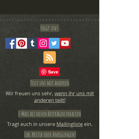
Folgt uns:
Teilt uns mit anderen
Wir freuen uns sehr,
wenn ihr uns mit
anderen teilt!
E-Mail bei neuen Beiträgen erhalten
Tragt euch in unsere
Mailingliste
ein.
Lob, Kritik oder Anregungen?