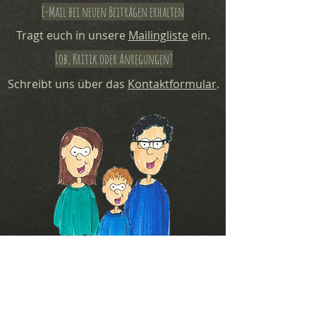
E-Mail bei neuen Beiträgen erhalten
Tragt euch in unsere
Mailingliste
ein.
Lob, Kritik oder Anregungen?
Schreibt uns über das
Kontaktformular
.
Wir mögen
Basteln
Zeichnen
Fotografieren
Gitarre
Brettspiele
Kochen