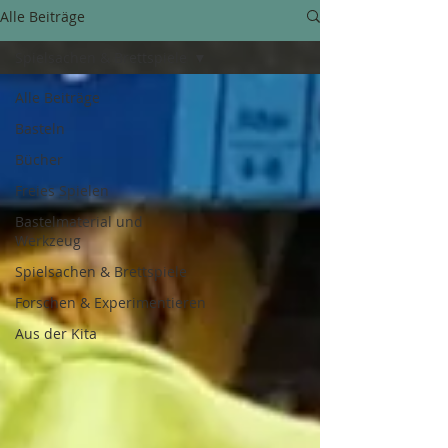
Alle Beiträge
Spielsachen & Brettspiele
Alle Beiträge
Basteln
Bücher
Freies Spielen
Bastelmaterial und
Werkzeug
Spielsachen & Brettspiele
Forschen & Experimentieren
Aus der Kita