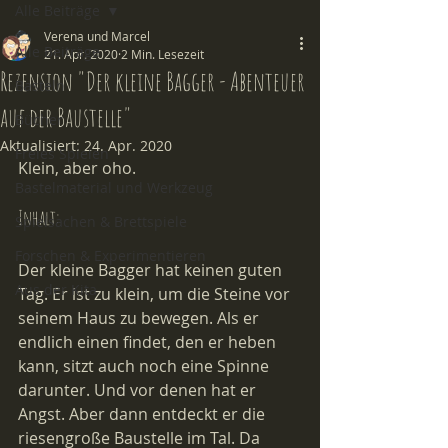
Alle Beiträge
Verena und Marcel
Alle Beiträge
21. Apr. 2020
2 Min. Lesezeit
Rezension "Der kleine Bagger - Abenteuer
Basteln
auf der Baustelle"
Bücher
Aktualisiert:
24. Apr. 2020
Freies Spielen
Klein, aber oho.
Bastelmaterial und Werkzeug
Inhalt:
Spielsachen & Brettspiele
Forschen & Experimentieren
Der kleine Bagger hat keinen guten 
Aus der Kita
Tag. Er ist zu klein, um die Steine vor 
seinem Haus zu bewegen. Als er 
endlich einen findet, den er heben 
kann, sitzt auch noch eine Spinne 
darunter. Und vor denen hat er 
Angst. Aber dann entdeckt er die 
riesengroße Baustelle im Tal. Da 