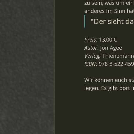
zu sein, was um ei
anderes im Sinn hat
"Der sieht da
Preis
: 13,00 €
Autor
: Jon Agee
Verlag: 
Thienemann 
ISBN
: 978-3-522-45
Wir können euch sta
legen. Es gibt dor