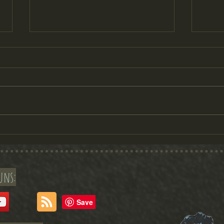
Rezension "Albert will lesen"
Rezensi
uns: