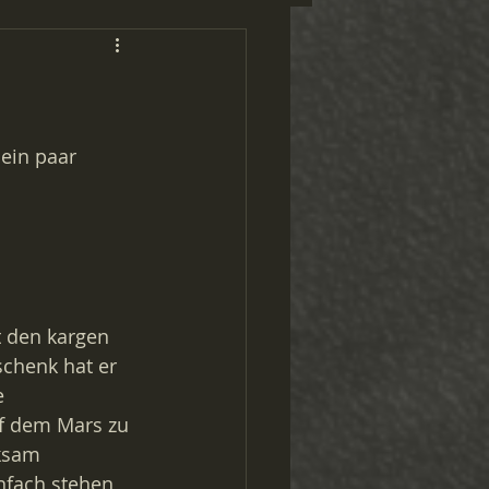
ein paar 
t den kargen 
chenk hat er 
e 
f dem Mars zu 
ksam 
nfach stehen 