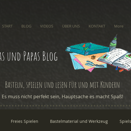
START
BLOG
VIDEOS
ÜBER UNS
KONTAKT
More
s und Papas Blog
Basteln, spielen und lesen für und mit Kindern
Es muss nicht perfekt sein, Hauptsache es macht Spaß!
Freies Spielen
Bastelmaterial und Werkzeug
Spiel