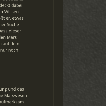
deckt dabei 
em Wissen 
ßt er, etwas 
ner Suche 
Dass dieser 
 den Mars 
n auf dem 
 nur noch 
rung und das 
che Marswesen 
, aufmerksam 