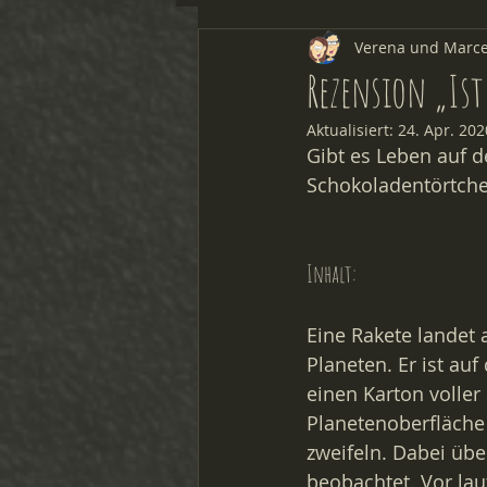
Verena und Marce
Forschen & Experimentieren
Rezension „Is
Aktualisiert:
24. Apr. 202
Gibt es Leben auf d
Schokoladentörtche
Inhalt:
Eine Rakete landet 
Planeten. Er ist a
einen Karton volle
Planetenoberfläche
zweifeln. Dabei übe
beobachtet. Vor lau