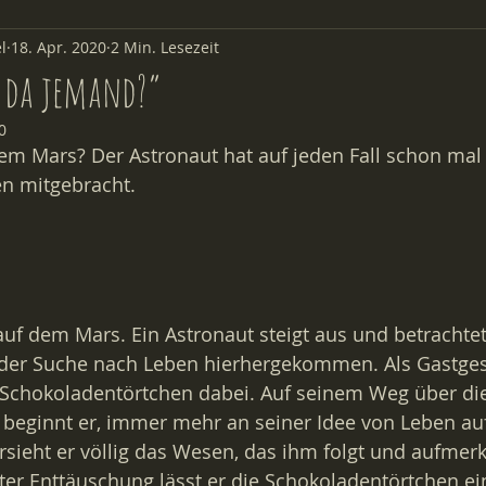
l
18. Apr. 2020
2 Min. Lesezeit
Aus der Kita
t da jemand?“
0
em Mars? Der Astronaut hat auf jeden Fall schon mal 
n mitgebracht.
auf dem Mars. Ein Astronaut steigt aus und betrachte
uf der Suche nach Leben hierhergekommen. Als Gastges
r Schokoladentörtchen dabei. Auf seinem Weg über di
 beginnt er, immer mehr an seiner Idee von Leben au
rsieht er völlig das Wesen, das ihm folgt und aufmer
ter Enttäuschung lässt er die Schokoladentörtchen ei