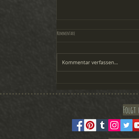
Kommentare
Kommentar verfassen...
Rezension "Der Löwe in dir"
Folgt 