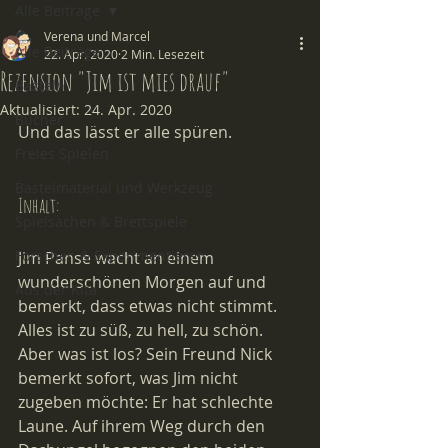
Alle Beiträge
Verena und Marcel
Alle Beiträge
22. Apr. 2020
2 Min. Lesezeit
Rezension "Jim ist mies drauf"
Basteln
Aktualisiert:
24. Apr. 2020
Bücher
Und das lässt er alle spüren.
Freies Spielen
Bastelmaterial und Werkzeug
Inhalt:
Spielsachen & Brettspiele
Forschen & Experimentieren
Jim Panse wacht an einem 
wunderschönen Morgen auf und 
Aus der Kita
bemerkt, dass etwas nicht stimmt. 
Alles ist zu süß, zu hell, zu schön. 
Aber was ist los? Sein Freund Nick 
bemerkt sofort, was Jim nicht 
zugeben möchte: Er hat schlechte 
Laune. Auf ihrem Weg durch den 