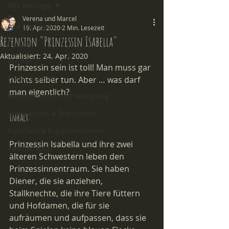
Alle Beiträge
Verena und Marcel
Alle Beiträge
19. Apr. 2020
2 Min. Lesezeit
Rezension "Prinzessin Isabella"
Basteln
Aktualisiert:
24. Apr. 2020
Bücher
Prinzessin sein ist toll! Man muss gar 
Freies Spielen
nichts selber tun. Aber … was darf 
man eigentlich?
Bastelmaterial und Werkzeug
Spielsachen & Brettspiele
Inhalt:
Forschen & Experimentieren
Prinzessin Isabella und ihre zwei 
Aus der Kita
älteren Schwestern leben den 
Prinzessinnentraum. Sie haben 
Diener, die sie anziehen, 
Stallknechte, die ihre Tiere füttern 
und Hofdamen, die für sie 
aufräumen und aufpassen, dass sie 