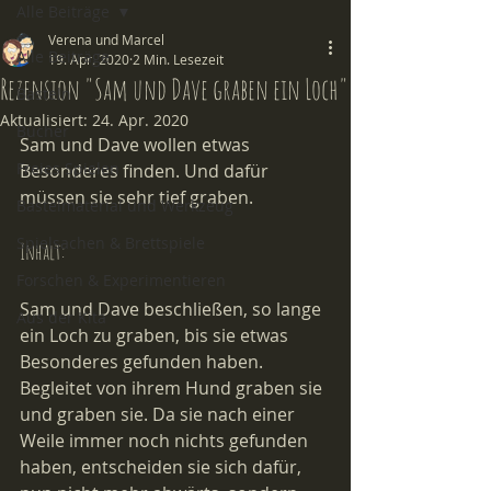
Alle Beiträge
Verena und Marcel
Alle Beiträge
19. Apr. 2020
2 Min. Lesezeit
Rezension "Sam und Dave graben ein Loch"
Basteln
Aktualisiert:
24. Apr. 2020
Bücher
Sam und Dave wollen etwas 
Freies Spielen
Besonderes finden. Und dafür 
müssen sie sehr tief graben.
Bastelmaterial und Werkzeug
Spielsachen & Brettspiele
Inhalt:
Forschen & Experimentieren
Sam und Dave beschließen, so lange 
Aus der Kita
ein Loch zu graben, bis sie etwas 
Besonderes gefunden haben. 
Begleitet von ihrem Hund graben sie 
und graben sie. Da sie nach einer 
Weile immer noch nichts gefunden 
haben, entscheiden sie sich dafür, 