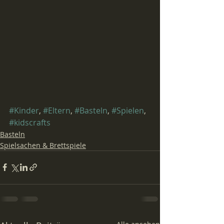
#Kinder
, 
#Eltern
, 
#Basteln
, 
#Spielen
, 
#kidscrafts
Basteln
Spielsachen & Brettspiele