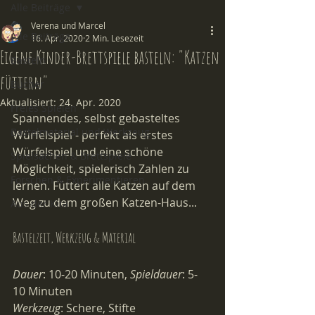
Alle Beiträge
Verena und Marcel
Alle Beiträge
16. Apr. 2020
2 Min. Lesezeit
Eigene Kinder-Brettspiele basteln: "Katzen
Basteln
füttern"
Bücher
Aktualisiert:
24. Apr. 2020
Freies Spielen
Spannendes, selbst gebasteltes 
Bastelmaterial und Werkzeug
Würfelspiel - perfekt als erstes 
Würfelspiel und
 eine schöne 
Spielsachen & Brettspiele
Möglichkeit, spielerisch Zahlen zu 
Forschen & Experimentieren
lernen. Füttert alle Katzen auf dem 
Weg zu dem großen Katzen-Haus...
Aus der Kita
Bastelzeit, Werkzeug & Material
Dauer
: 10-20 Minuten, 
Spieldauer
: 5-
10 Minuten 
Werkzeug
: Schere, Stifte