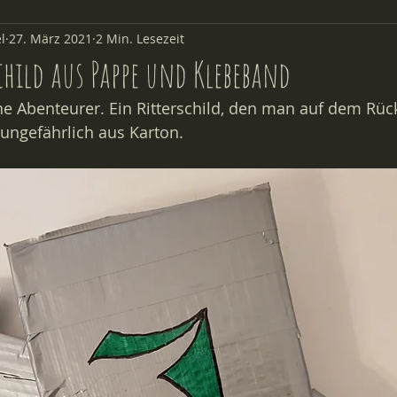
l
27. März 2021
2 Min. Lesezeit
Aus der Kita
hild aus Pappe und Klebeband
ne Abenteurer. Ein Ritterschild, den man auf dem Rüc
 ungefährlich aus Karton. 