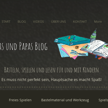
START
BLOG
VIDEOS
ÜBER UNS
KONTAKT
More
s und Papas Blog
Basteln, spielen und lesen für und mit Kindern
Es muss nicht perfekt sein, Hauptsache es macht Spaß!
Freies Spielen
Bastelmaterial und Werkzeug
Spiel