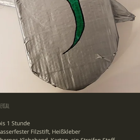
erial
bis 1 Stunde
asserfester Filzstift, Heißkleber