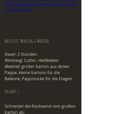
8a4519ffeeaf4a29a9a7dde760cdbaac/108
0p/mp4/file.mp4
Bastelzeit, Werkzeug & Material
Dauer
: 2 Stunden
Werkzeug
: Cutter, Heißkleber
Material
: großer Karton aus dicker 
Pappe
, kleine Kartons für die 
Balkone, Pappstücke für die Etagen 
Los geht's
Schneidet die Rückwand vom großen 
Karton ab.