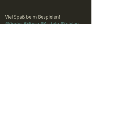
Viel Spaß beim Bespielen! 
#Kinder
#Eltern
#Basteln
#Spielen
#kidscrafts
Basteln
Freies Spielen
Aktuelle Beiträge
Alle ansehen