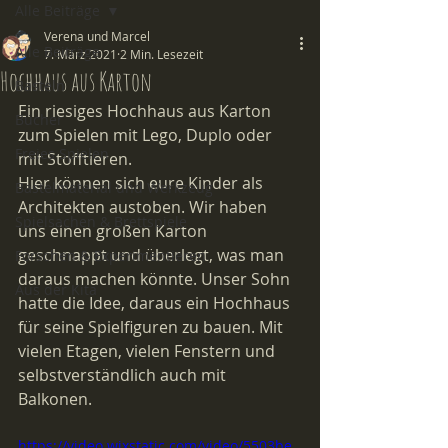
Alle Beiträge
Verena und Marcel
Alle Beiträge
7. März 2021
2 Min. Lesezeit
Hochhaus aus Karton
Basteln
Ein riesiges Hochhaus aus Karton 
Bücher
zum Spielen mit Lego, Duplo oder 
Freies Spielen
mit Stofftieren.
Hier können sich eure Kinder als 
Bastelmaterial und Werkzeug
Architekten austoben. Wir haben 
Spielsachen & Brettspiele
uns einen großen Karton 
geschnappt und überlegt, was man 
Forschen & Experimentieren
daraus machen könnte. Unser Sohn 
Aus der Kita
hatte die Idee, daraus ein Hochhaus 
für seine Spielfiguren zu bauen. Mit 
vielen Etagen, vielen Fenstern und 
selbstverständlich auch mit 
Balkonen. 
https://video.wixstatic.com/video/5503be_