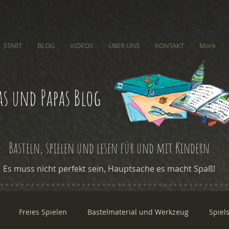
START
BLOG
VIDEOS
ÜBER UNS
KONTAKT
More
s und Papas Blog
Basteln, spielen und lesen für und mit Kindern
Es muss nicht perfekt sein, Hauptsache es macht Spaß!
Freies Spielen
Bastelmaterial und Werkzeug
Spiel