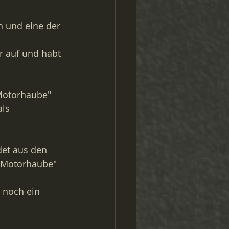
n und eine der 
r auf und habt 
"Motorhaube" 
ls 
det aus den 
 "Motorhaube" 
 noch ein 