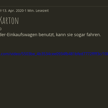
l
13. Apr. 2020
1 Min. Lesezeit
Aus der Kita
 Karton
0
er-Einkaufswagen benutzt, kann sie sogar fahren.
tic.com/video/5503be_4b3534cee0934fb481bfed7772ffff3c/10