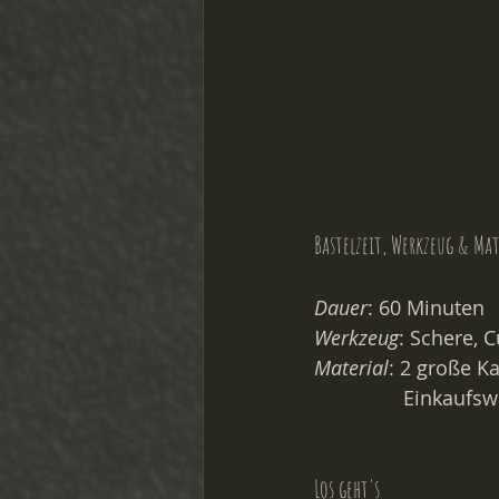
Bastelzeit, Werkzeug & Mat
Dauer
: 60 Minuten
Werkzeug
: Schere, C
Material
: 2 große Ka
             
Los geht's