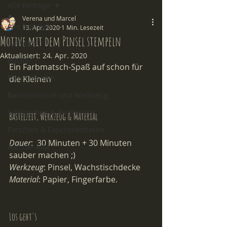
Alle Beiträge
Verena und Marcel
Alle Beiträge
13. Apr. 2020
1 Min. Lesezeit
Motive mit dem Pinsel stempeln
Basteln
Aktualisiert:
24. Apr. 2020
Bücher
Ein Farbmatsch-Spaß auf schon für 
Freies Spielen
die Kleinen
Bastelmaterial und Werkzeug
Spielsachen & Brettspiele
Bastelzeit, Werkzeug & Material
Forschen & Experimentieren
Dauer
:  30 Minuten + 30 Minuten 
Aus der Kita
sauber machen ;) 
Werkzeug
: Pinsel, Wachstischdecke 
Material
: Papier, Fingerfarbe.
Los geht's