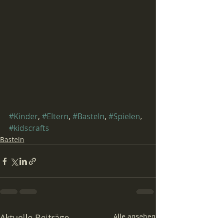
#Kinder
, 
#Eltern
, 
#Basteln
, 
#Spielen
, 
#kidscrafts
Basteln
Aktuelle Beiträge
Alle ansehen