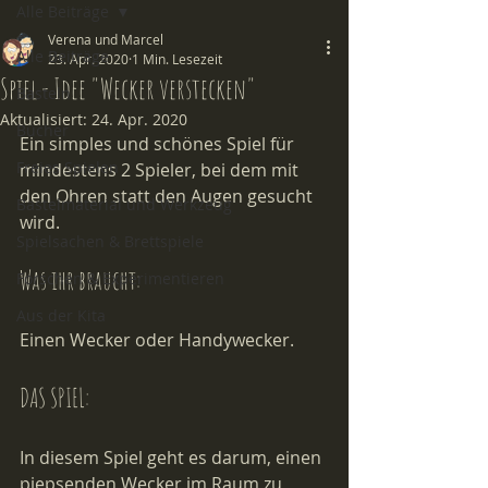
Alle Beiträge
Verena und Marcel
Alle Beiträge
23. Apr. 2020
1 Min. Lesezeit
Spiel - Idee "Wecker verstecken"
Basteln
Aktualisiert:
24. Apr. 2020
Bücher
Ein simples und schönes Spiel für 
Freies Spielen
mindestens 2 Spieler, bei dem mit 
den Ohren statt den Augen gesucht 
Bastelmaterial und Werkzeug
wird.
Spielsachen & Brettspiele
Was ihr braucht:
Forschen & Experimentieren
Aus der Kita
Einen Wecker oder Handywecker.
DAS SPIEL:
In diesem Spiel geht es darum, einen 
piepsenden Wecker im Raum zu 